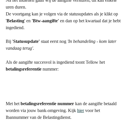
Na het indienen gaan wij de aangifte versturen, dit kan enkele 
uren duren.
De voortgang kan je volgen via de statusupdates als je klikt op 
'
Belasting
' en 
'Btw-aangifte'
 en dan op het kwartaal dat je hebt 
ingediend. 
Bij '
Statusupdate'
 staat eerst nog 
'In behandeling - kom later 
vandaag terug'.
Als de aangifte succesvol is ingediend toont Tellow het 
betalingsreferentie
 nummer:
Met het 
betalingsreferentie nummer
 kan de aangifte betaald 
worden via jouw bank-omgeving. Kijk 
hier
 voor het 
Ibannummer van de Belastingdienst. 